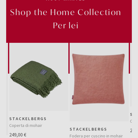
Shop the Home Collection
Per lei
ST
STACKELBERGS
Cope
Coperta di mohair
STACKELBERGS
249
249,00 €
Fodera per cuscino in mohair