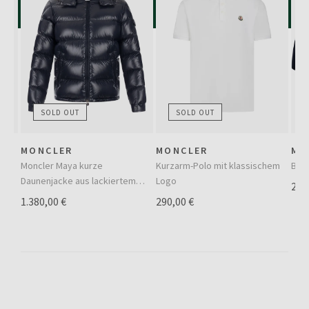
SOLD OUT
SOLD OUT
MONCLER
MONCLER
MO
us
Moncler Maya kurze
Kurzarm-Polo mit klassischem
Bas
Daunenjacke aus lackiertem
Logo
260
Nylon
1.380,00 €
290,00 €