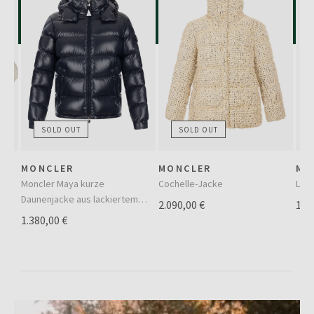
SOLD OUT
SOLD OUT
MONCLER
MONCLER
MO
ers
Moncler Maya kurze
Cochelle-Jacke
Lang
Daunenjacke aus lackiertem
2.090,00 €
1.6
Nylon
1.380,00 €