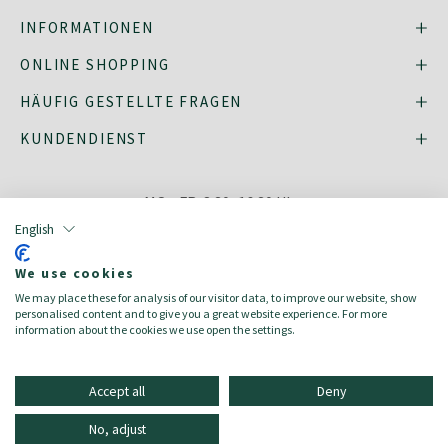
INFORMATIONEN
ONLINE SHOPPING
HÄUFIG GESTELLTE FRAGEN
KUNDENDIENST
MO - FR: 8:30–16:30 Uhr,
shop@oberrauch-zitt.com
English
Oder über unser
Kontaktformular
.
We use cookies
We may place these for analysis of our visitor data, to improve our website, show
personalised content and to give you a great website experience. For more
information about the cookies we use open the settings.
english
italiano
Accept all
Deny
2023 © Oberrauch-Zitt AG | USt-IdNr.: 00120620216
No, adjust