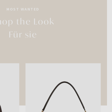
MOST WANTED
hop the Look
Für sie