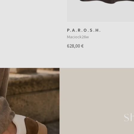
P.A.R.O.S.H.
Maciock26w
628,00 €
S