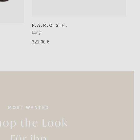
P.A.R.O.S.H.
Long
321,00 €
MOST WANTED
hop the Look
Für ihn