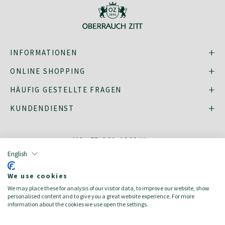
INFORMATIONEN
ONLINE SHOPPING
HÄUFIG GESTELLTE FRAGEN
KUNDENDIENST
MO - FR: 8:30–16:30 Uhr,
shop@oberrauch-zitt.com
English
Oder über unser
Kontaktformular
.
We use cookies
We may place these for analysis of our visitor data, to improve our website, show
personalised content and to give you a great website experience. For more
information about the cookies we use open the settings.
english
italiano