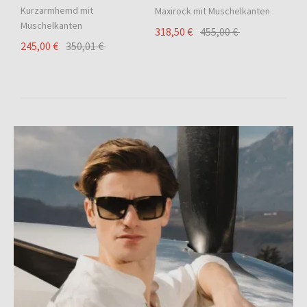
Kurzarmhemd mit
Maxirock mit Muschelkanten
Muschelkanten
318,50 €
455,00 €
245,00 €
350,01 €