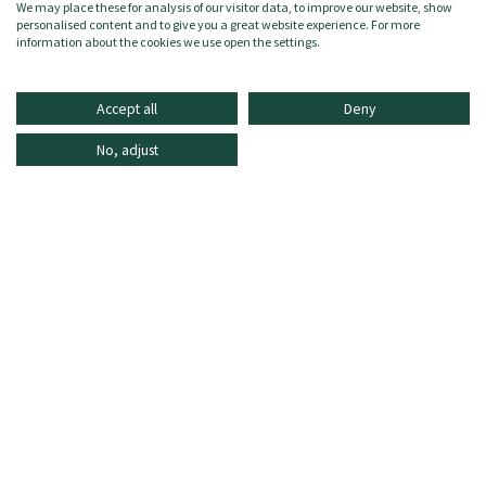
We may place these for analysis of our visitor data, to improve our website, show
Zielgruppe:
Buben/Bambino
personalised content and to give you a great website experience. For more
Zusammensetzung:
100% Baumwolle
information about the cookies we use open the settings.
Accept all
Deny
No, adjust
INFORMATIONEN
ONLINE SHOPPING
HÄUFIG GESTELLTE FRAGEN
KUNDENDIENST