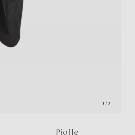
1
/
3
Pjoffe