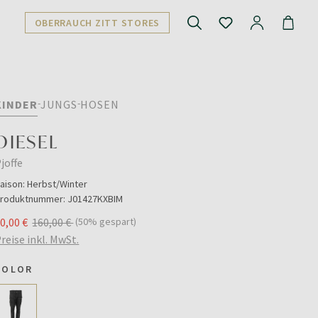
OBERRAUCH ZITT STORES
KINDER
JUNGS
HOSEN
DIESEL
joffe
aison:
Herbst/Winter
roduktnummer:
J01427KXBIM
0,00 €
160,00 €
(50% gespart)
reise inkl. MwSt.
COLOR