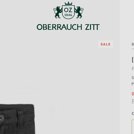
SALE
P
S
P
8
P