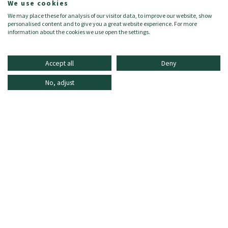
We use cookies
- Lino/Lino 100%
We may place these for analysis of our visitor data, to improve our website, show
- Fodera: Cotone 100%
personalised content and to give you a great website experience. For more
information about the cookies we use open the settings.
Accept all
Deny
No, adjust
INFORMAZIONE
ONLINE SHOPPING
DOMANDE FREQUENTI
SERVIZIO CLIENTI