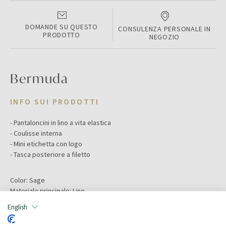
DOMANDE SU QUESTO
CONSULENZA PERSONALE IN
PRODOTTO
NEGOZIO
Bermuda
INFO SUI PRODOTTI
- Pantaloncini in lino a vita elastica
- Coulisse interna
- Mini etichetta con logo
- Tasca posteriore a filetto
Color:
Sage
Materiale principale:
Lino
Taglia:
6A
English
Target:
Buben/Bambino
Composizione: