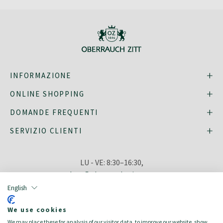
INFORMAZIONE
ONLINE SHOPPING
DOMANDE FREQUENTI
SERVIZIO CLIENTI
LU - VE: 8:30–16:30,
shop@oberrauch-zitt.com
O tramite il nostro
modulo di
English
contatto
.
We use cookies
We may place these for analysis of our visitor data, to improve our website, show