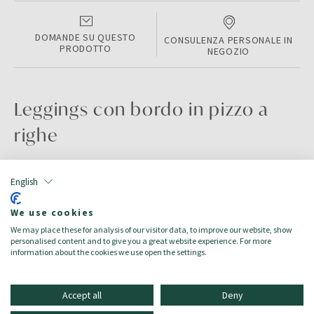
DOMANDE SU QUESTO
CONSULENZA PERSONALE IN
PRODOTTO
NEGOZIO
Leggings con bordo in pizzo a
righe
INFO SUI PRODOTTI
English
Color:
Green
We use cookies
Taglia:
116/122
We may place these for analysis of our visitor data, to improve our website, show
Target:
Mädchen/Bambina
personalised content and to give you a great website experience. For more
information about the cookies we use open the settings.
Accept all
Deny