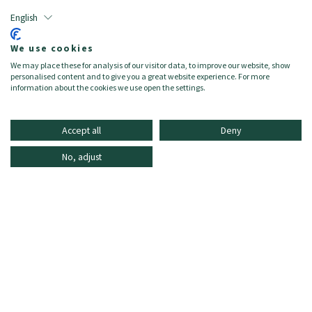
- Intersuola: 38% canna da zucchero, 15% E.V.A. riciclato e 47% altri
English
materiali.
- Suola: 31% gomma amazzonica, 31% silice minerale, 19% gomma
We use cookies
sintetica e 19% altri.
We may place these for analysis of our visitor data, to improve our website, show
- Fodera: 100% poliestere riciclato
personalised content and to give you a great website experience. For more
information about the cookies we use open the settings.
Accept all
Deny
No, adjust
INFORMAZIONE
ONLINE SHOPPING
DOMANDE FREQUENTI