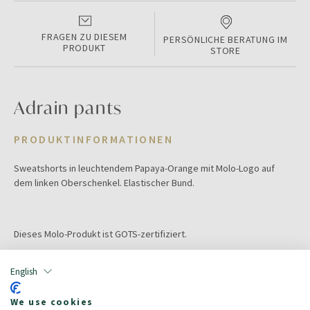
FRAGEN ZU DIESEM
PERSÖNLICHE BERATUNG IM
PRODUKT
STORE
Adrain pants
PRODUKTINFORMATIONEN
Sweatshorts in leuchtendem Papaya-Orange mit Molo-Logo auf
dem linken Oberschenkel. Elastischer Bund.
Dieses Molo-Produkt ist GOTS-zertifiziert.
Color:
papaya
English
Größe:
92
Zielgruppe:
Kinder/Bambini
We use cookies