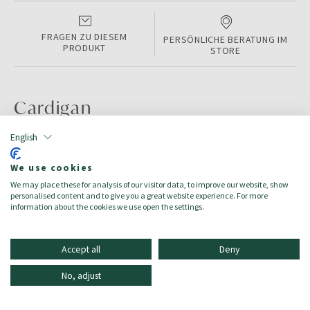
FRAGEN ZU DIESEM
PERSÖNLICHE BERATUNG IM
PRODUKT
STORE
Cardigan
English
PRODUKTINFORMATIONEN
We use cookies
Color:
Blueberry
We may place these for analysis of our visitor data, to improve our website, show
Größe:
18M
personalised content and to give you a great website experience. For more
Zielgruppe:
Baby
information about the cookies we use open the settings.
Accept all
Deny
No, adjust