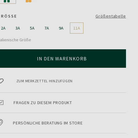
GRÖSSE
Größentabelle
2A
3A
5A
7A
9A
11A
talienische Größe
IN DEN WARENKORB
ZUM MERKZETTEL HINZUFÜGEN
FRAGEN ZU DIESEM PRODUKT
PERSÖNLICHE BERATUNG IM STORE