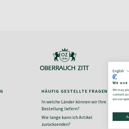
English
We use
We may plac
NG
HÄUFIG GESTELLTE FRAGEN
K
content and
we use open
In welche Länder können wir Ihre
Ko
Bestellung liefern?
Ne
A
Wie lange kann ich Artikel
zurücksenden?