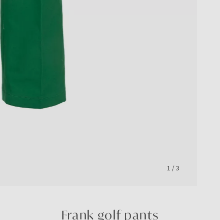
1
/
3
Frank golf pants