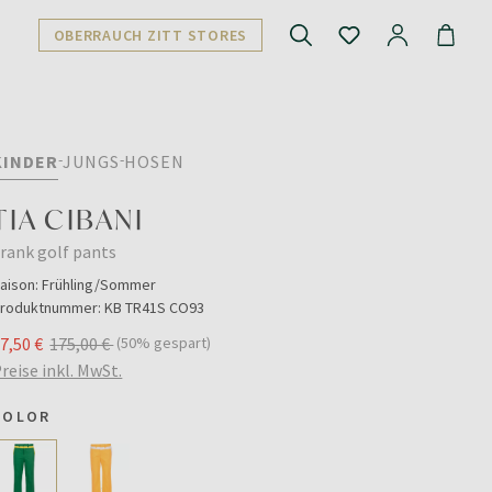
OBERRAUCH ZITT STORES
KINDER
JUNGS
HOSEN
TIA CIBANI
rank golf pants
aison:
Frühling/Sommer
roduktnummer:
KB TR41S CO93
7,50 €
175,00 €
(50% gespart)
reise inkl. MwSt.
COLOR