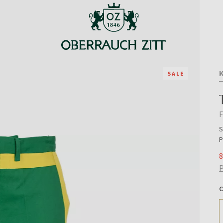
SALE
F
S
P
8
P