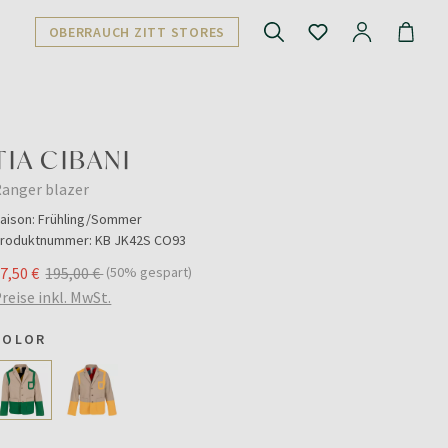
OBERRAUCH ZITT STORES
TIA CIBANI
anger blazer
aison:
Frühling/Sommer
roduktnummer:
KB JK42S CO93
7,50 €
195,00 €
(50% gespart)
reise inkl. MwSt.
COLOR