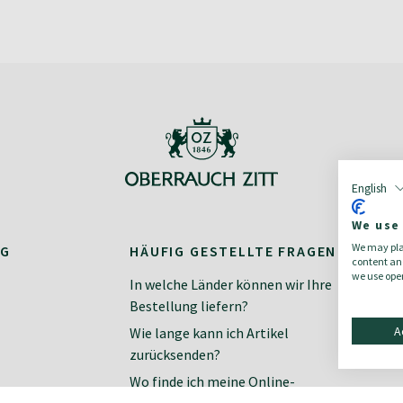
English
We use
We may plac
NG
HÄUFIG GESTELLTE FRAGEN
K
content and
we use open
In welche Länder können wir Ihre
Ko
Bestellung liefern?
Ne
A
Wie lange kann ich Artikel
zurücksenden?
Wo finde ich meine Online-