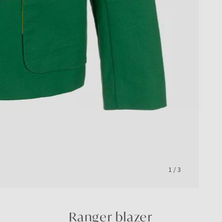
1
/
3
Ranger blazer