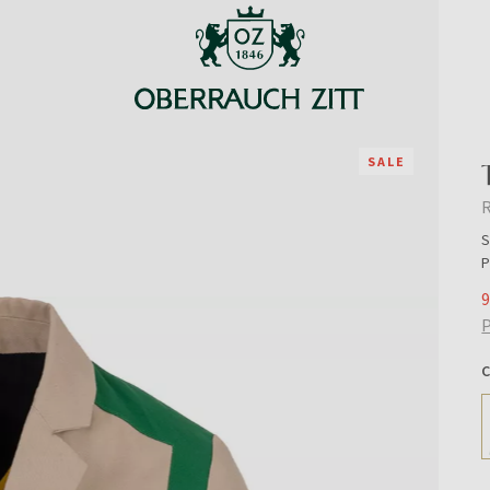
SALE
R
S
P
9
P