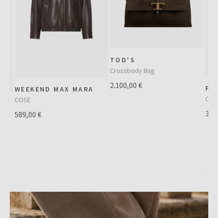
TOD'S
Crossbody Bag
2.100,00 €
FE
WEEKEND MAX MARA
Cut 
COSE
340
589,00 €