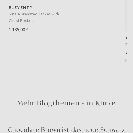
ELEVENTY
Single Breasted Jacket With
Chest Pocket
1.185,00 €
JA
Regu
375
Meh
Mehr Blogthemen - in Kürze
Chocolate Brown ist das neue Schwarz