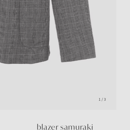
1
/
3
blazer samuraki