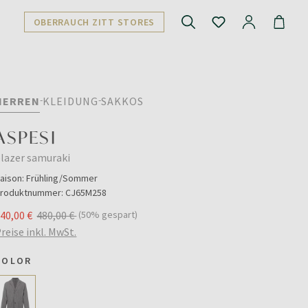
OBERRAUCH ZITT STORES
HERREN
KLEIDUNG
SAKKOS
ASPESI
lazer samuraki
aison:
Frühling/Sommer
roduktnummer:
CJ65M258
40,00 €
480,00 €
(50% gespart)
reise inkl. MwSt.
COLOR