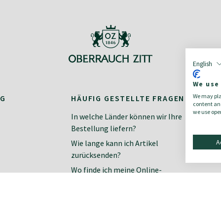
English
We use
We may plac
NG
HÄUFIG GESTELLTE FRAGEN
K
content and
we use open
In welche Länder können wir Ihre
Ko
Bestellung liefern?
Ne
A
Wie lange kann ich Artikel
zurücksenden?
Wo finde ich meine Online-
Rechnung?
Wie finde ich meine richtige Größe?
Zahlungsarten im Online-Shop