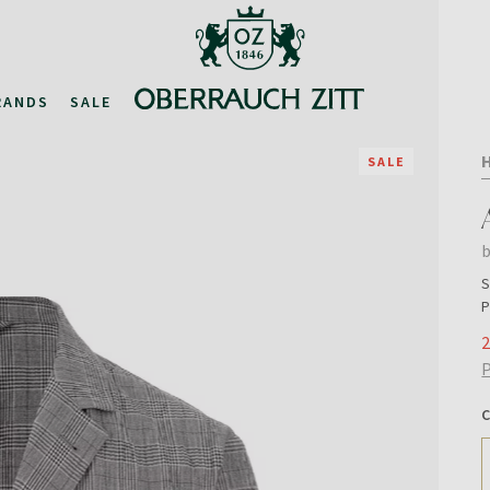
RANDS
SALE
SALE
b
S
P
2
P