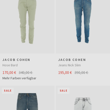
JACOB COHEN
JACOB COHEN
Hose Bard
Jeans Nick Slim
170,00 €
340,00 €
195,00 €
390,00 €
Mehr Farben verfügbar
SALE
SALE