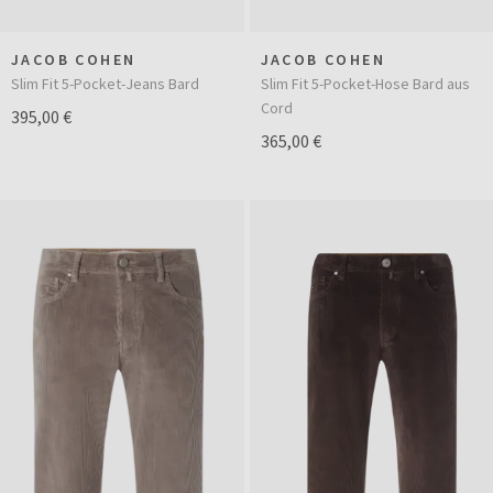
JACOB COHEN
JACOB COHEN
Slim Fit 5-Pocket-Jeans Bard
Slim Fit 5-Pocket-Hose Bard aus
Cord
395,00 €
365,00 €