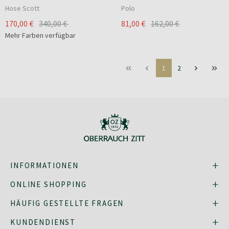
Hose Scott
Polo
170,00 €
340,00 €
81,00 €
162,00 €
Mehr Farben verfügbar
1
2
INFORMATIONEN
ONLINE SHOPPING
HÄUFIG GESTELLTE FRAGEN
KUNDENDIENST