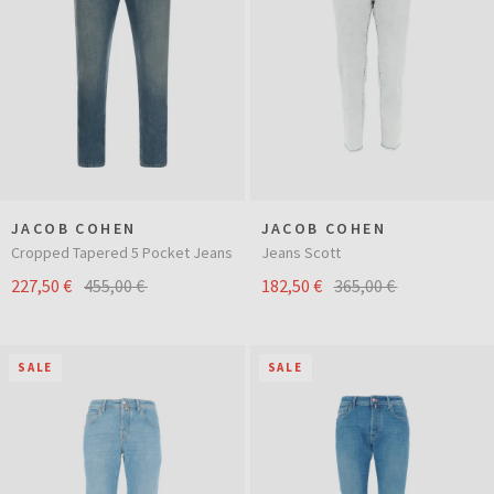
JACOB COHEN
JACOB COHEN
Cropped Tapered 5 Pocket Jeans
Jeans Scott
227,50 €
455,00 €
182,50 €
365,00 €
SALE
SALE