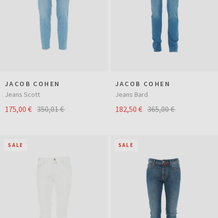
JACOB COHEN
JACOB COHEN
Jeans Scott
Jeans Bard
175,00 €
350,01 €
182,50 €
365,00 €
SALE
SALE