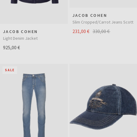
JACOB COHEN
Slim Cropped/Carrot Jeans Scott
231,00 €
330,00 €
JACOB COHEN
Light Denim Jacket
925,00 €
SALE