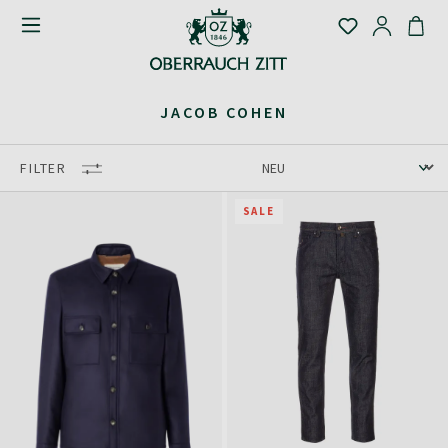
JACOB COHEN
FILTER
SALE