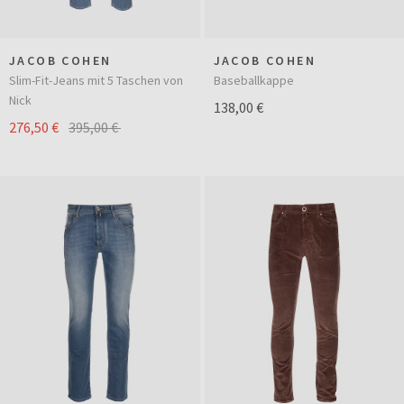
JACOB COHEN
JACOB COHEN
Slim-Fit-Jeans mit 5 Taschen von
Baseballkappe
Nick
138,00 €
276,50 €
395,00 €