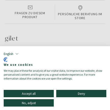
FRAGEN ZU DIESEM
PERSÖNLICHE BERATUNG IM
PRODUKT
STORE
gilet
PRODUKTINFORMATIONEN
English
Color:
beige
We use cookies
Farbe:
beige
We may place these for analysis of our visitor data, to improve our website, show
Größe:
L
personalised content and to give you a great website experience. For more
Zielgruppe:
Herren/Uomo
information about the cookies we use open the settings.
Accept all
Deny
No, adjust