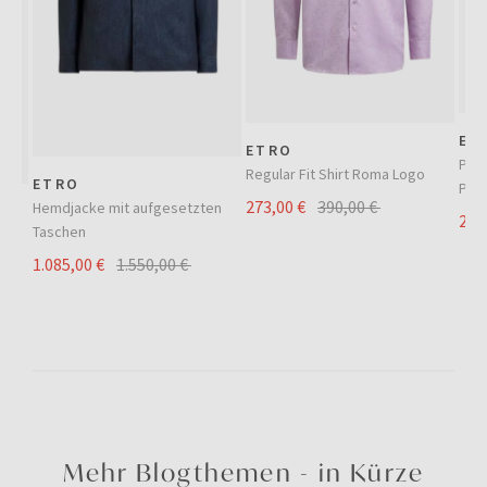
ET
ETRO
Pais
Regular Fit Shirt Roma Logo
ETRO
Pas
273,00 €
390,00 €
Hemdjacke mit aufgesetzten
273
Taschen
1.085,00 €
1.550,00 €
Mehr Blogthemen - in Kürze