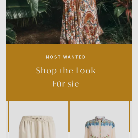
MOST WANTED
Shop the Look
Für sie
SALE
SALE