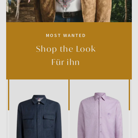
MOST WANTED
Shop the Look
Für ihn
SALE
SALE