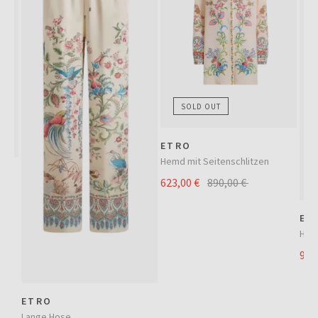
SOLD OUT
ETRO
Hemd mit Seitenschlitzen
623,00 €
890,00 €
ET
Hem
945
ETRO
Lange Hose