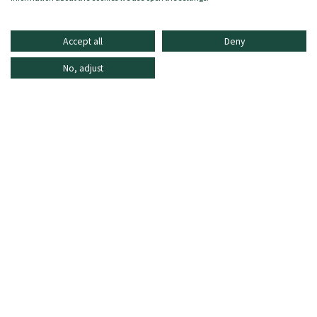
Accept all
Deny
No, adjust
INFORMATIONEN
ONLINE SHOPPING
HÄUFIG GESTELLTE FRAGEN
KUNDENDIENST
MO - FR: 8:30–16:30 Uhr,
shop@oberrauch-zitt.com