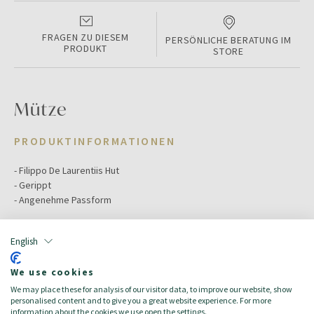
FRAGEN ZU DIESEM
PERSÖNLICHE BERATUNG IM
PRODUKT
STORE
Mütze
PRODUKTINFORMATIONEN
- Filippo De Laurentiis Hut
- Gerippt
- Angenehme Passform
Color:
Light Grey
English
Größe:
One size
Hauptmaterial:
Merinowolle
We use cookies
Zielgruppe:
Herren/Uomo
We may place these for analysis of our visitor data, to improve our website, show
made_in:
Italien
personalised content and to give you a great website experience. For more
Zusammensetzung:
100% superfeine Merinowolle 120s
information about the cookies we use open the settings.