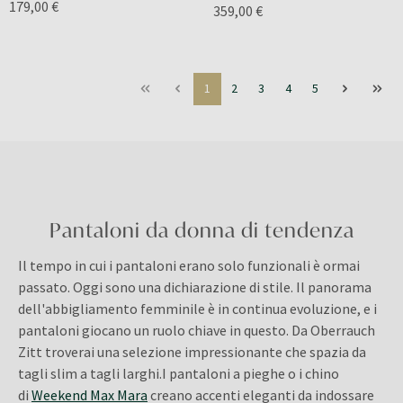
179,00 €
359,00 €
1
2
3
4
5
Pantaloni da donna di tendenza
Il tempo in cui i pantaloni erano solo funzionali è ormai
passato. Oggi sono una dichiarazione di stile. Il panorama
dell'abbigliamento femminile è in continua evoluzione, e i
pantaloni giocano un ruolo chiave in questo. Da Oberrauch
Zitt troverai una selezione impressionante che spazia da
tagli slim a tagli larghi.I pantaloni a pieghe o i chino
di
Weekend Max Mara
creano accenti eleganti da indossare