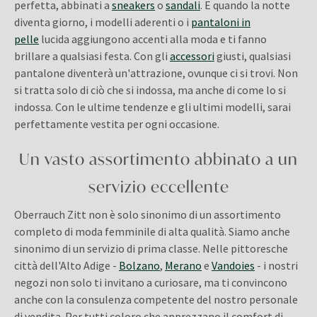
perfetta, abbinati a
sneakers
o
sandali
. E quando la notte
diventa giorno, i modelli aderenti o i
pantaloni in
pelle
lucida aggiungono accenti alla moda e ti fanno
brillare a qualsiasi festa. Con gli
accessori
giusti, qualsiasi
pantalone diventerà un'attrazione, ovunque ci si trovi. Non
si tratta solo di ciò che si indossa, ma anche di come lo si
indossa. Con le ultime tendenze e gli ultimi modelli, sarai
perfettamente vestita per ogni occasione.
Un vasto assortimento abbinato a un
servizio eccellente
Oberrauch Zitt non è solo sinonimo di un assortimento
completo di moda femminile di alta qualità. Siamo anche
sinonimo di un servizio di prima classe. Nelle pittoresche
città dell'Alto Adige -
Bolzano
,
Merano
e
Vandoies
- i nostri
negozi non solo ti invitano a curiosare, ma ti convincono
anche con la consulenza competente del nostro personale
di vendita. Per tutti coloro che apprezzano il comfort di