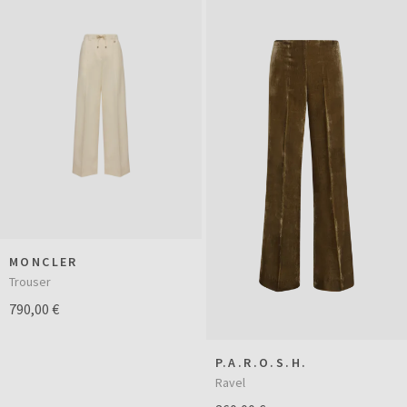
MONCLER
Trouser
790,00 €
P.A.R.O.S.H.
Ravel