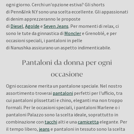
ogni giorno. Cerchi un'opzione estiva? Gli shorts
di Penn&Ink N.Y sono una scelta eccellente. Gli appassionati
di denim apprezzeranno le proposte
di
Diesel
,
Agolde
e
Seven Jeans
. Per momenti di relax, ci
sono le tute da ginnastica di
Moncler
e Grenoblé, e per
occasioni speciali, i pantaloni in pelle
di Nanushka assicurano un aspetto indimenticabile.
Pantaloni da donna per ogni
occasione
Ogni occasione merita un pantalone speciale. Nel nostro
assortimento troverai
pantaloni
perfetti per l'ufficio, tra
cui pantaloni plissettati e chino, eleganti ma non troppo
formali. Per le occasioni speciali, i pantaloni Marlene o i
pantaloni Palazzo sono la scelta ideale, soprattutto in
combinazione con
tacchi
alti e una
camicetta
elegante. Per
il tempo libero,
jeans
e pantaloni in tessuto sono la scelta