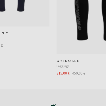
 N.Y
 €
GRENOBLÉ
Leggings
315,00 €
450,00 €