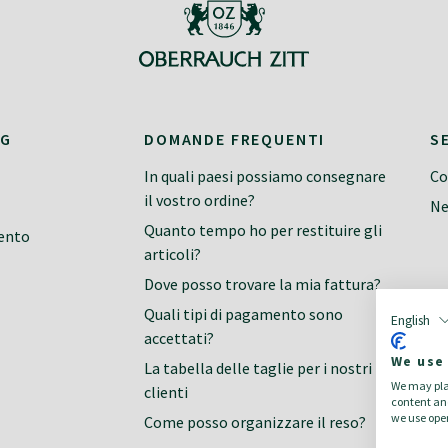
NG
DOMANDE FREQUENTI
S
In quali paesi possiamo consegnare
Co
il vostro ordine?
Ne
Quanto tempo ho per restituire gli
ento
articoli?
Dove posso trovare la mia fattura?
Quali tipi di pagamento sono
English
accettati?
We use
La tabella delle taglie per i nostri
We may plac
clienti
content and
we use open
Come posso organizzare il reso?