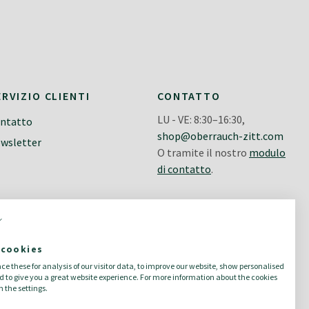
ERVIZIO CLIENTI
CONTATTO
LU - VE: 8:30–16:30,
ntatto
shop@oberrauch-zitt.com
wsletter
O tramite il nostro
modulo
di contatto
.
 cookies
e these for analysis of our visitor data, to improve our website, show personalised
 to give you a great website experience. For more information about the cookies
 the settings.