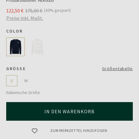
Produktnummer:
HER0005
122,50 €
175,00 €
(30% gespart)
Preise inkl. MwSt.
COLOR
GRÖSSE
Größentabelle
S
M
Italienische Größe
IN DEN WARENKORB
ZUM MERKZETTEL HINZUFÜGEN