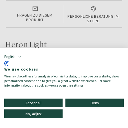
FRAGEN ZU DIESEM
PERSÖNLICHE BERATUNG IM
PRODUKT
STORE
Heron Light
English
PRODUKTINFORMATIONEN
We use cookies
Color:
Blue/Gin Tonic
We may place these for analysis of our visitor data, to improve our website, show
Größe:
S
personalised content and to give you a great website experience. For more
Zielgruppe:
Herren/Uomo
information about the cookies we use open the settings.
Accept all
Deny
No, adjust