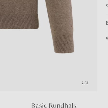
1
/
3
Basic Rundhals