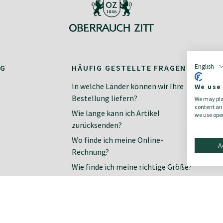
English
NG
HÄUFIG GESTELLTE FRAGEN
K
In welche Länder können wir Ihre
Ko
We use
Bestellung liefern?
We may plac
Ne
content and
Wie lange kann ich Artikel
we use open
zurücksenden?
Wo finde ich meine Online-
A
Rechnung?
Wie finde ich meine richtige Größe?
Zahlungsarten im Online-Shop
Wie organisiere ich meine
Rücksendung?