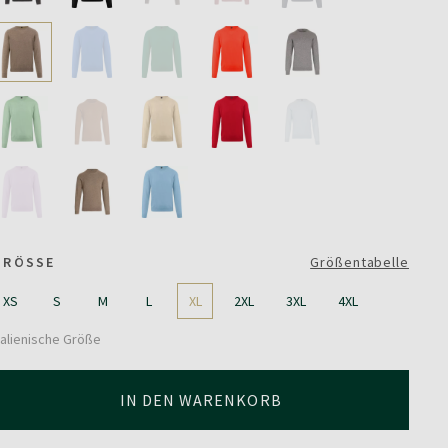
GRÖSSE
Größentabelle
XS
S
M
L
XL
2XL
3XL
4XL
talienische Größe
IN DEN WARENKORB