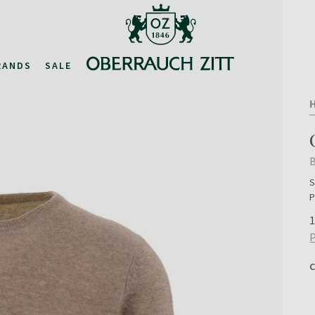
RANDS
SALE
B
S
P
1
P