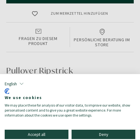
ZUM MERKZETTEL HINZUFÜGEN
FRAGEN ZU DIESEM
PERSÖNLICHE BERATUNG IM
PRODUKT
STORE
Pullover Ripstrick
English
PRODUKTINFORMATIONEN
We use cookies
Color:
OFFWHITE
We may place these for analysis of our visitor data, to improve our website, show
Größe:
S
personalised content and to give you a great website experience. For more
Zielgruppe:
Herren/Uomo
information about the cookies we use open the settings.
Accept all
Deny