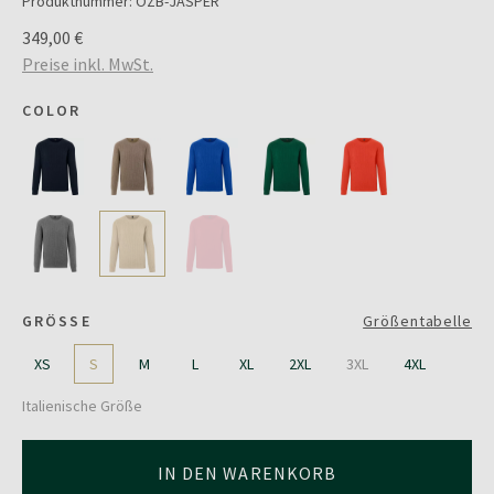
Produktnummer:
OZB-JASPER
349,00 €
Preise inkl. MwSt.
COLOR
GRÖSSE
Größentabelle
XS
S
M
L
XL
2XL
3XL
4XL
Italienische Größe
IN DEN WARENKORB