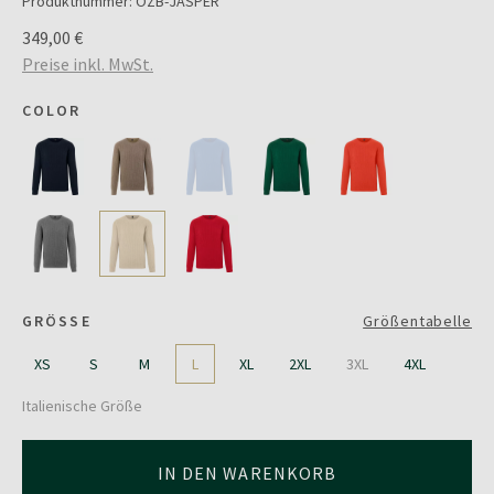
Produktnummer:
OZB-JASPER
349,00 €
Preise inkl. MwSt.
COLOR
GRÖSSE
Größentabelle
XS
S
M
L
XL
2XL
3XL
4XL
Italienische Größe
IN DEN WARENKORB