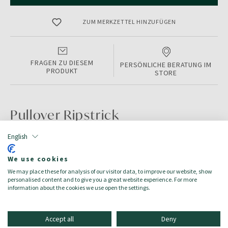
ZUM MERKZETTEL HINZUFÜGEN
FRAGEN ZU DIESEM
PERSÖNLICHE BERATUNG IM
PRODUKT
STORE
Pullover Ripstrick
English
PRODUKTINFORMATIONEN
We use cookies
Color:
OFFWHITE
We may place these for analysis of our visitor data, to improve our website, show
Größe:
L
personalised content and to give you a great website experience. For more
Zielgruppe:
Herren/Uomo
information about the cookies we use open the settings.
Accept all
Deny