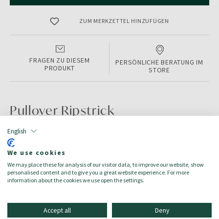
ZUM MERKZETTEL HINZUFÜGEN
FRAGEN ZU DIESEM
PERSÖNLICHE BERATUNG IM
PRODUKT
STORE
Pullover Ripstrick
English
PRODUKTINFORMATIONEN
We use cookies
Color:
FRESH RED MEL
We may place these for analysis of our visitor data, to improve our website, show
Größe:
XL
personalised content and to give you a great website experience. For more
Zielgruppe:
Herren/Uomo
information about the cookies we use open the settings.
Accept all
Deny