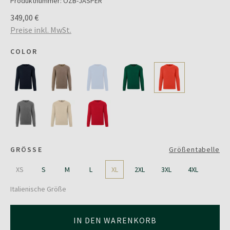
Produktnummer:
OZB-JASPER
349,00 €
Preise inkl. MwSt.
COLOR
GRÖSSE
Größentabelle
XS
S
M
L
XL
2XL
3XL
4XL
Italienische Größe
IN DEN WARENKORB