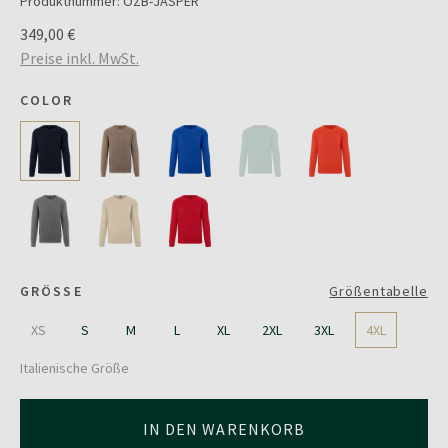
Produktnummer:
OZB-JASPER
349,00 €
Preise inkl. MwSt.
COLOR
GRÖSSE
Größentabelle
XS
S
M
L
XL
2XL
3XL
4XL
Italienische Größe
IN DEN WARENKORB