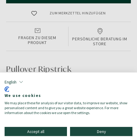
ZUM MERKZETTEL HINZUFÜGEN
FRAGEN ZU DIESEM
PERSÖNLICHE BERATUNG IM
PRODUKT
STORE
Pullover Ripstrick
English
PRODUKTINFORMATIONEN
We use cookies
Color:
DARK NAVY MEL
We may place these for analysis of our visitor data, to improve our website, show
Größe:
4XL
personalised content and to give you a great website experience. For more
Zielgruppe:
Herren/Uomo
information about the cookies we use open the settings.
Accept all
Deny