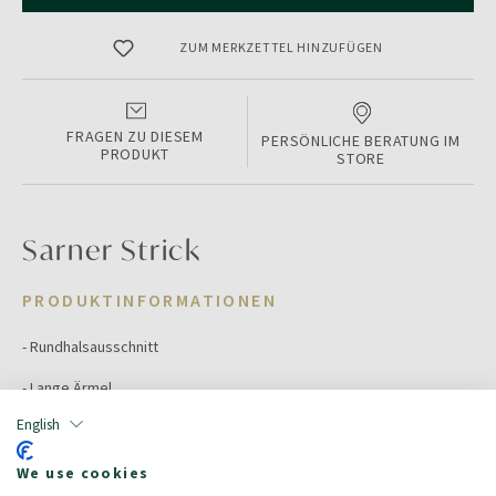
ZUM MERKZETTEL HINZUFÜGEN
FRAGEN ZU DIESEM
PERSÖNLICHE BERATUNG IM
PRODUKT
STORE
Sarner Strick
PRODUKTINFORMATIONEN
- Rundhalsausschnitt
- Lange Ärmel
English
- Feiner Strick
We use cookies
Color:
GREY MEL