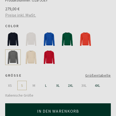
Produktnummer:
OZB-JOEY
279,00 €
Preise inkl. MwSt.
COLOR
GRÖSSE
Größentabelle
XS
S
M
L
XL
2XL
3XL
4XL
Italienische Größe
IN DEN WARENKORB