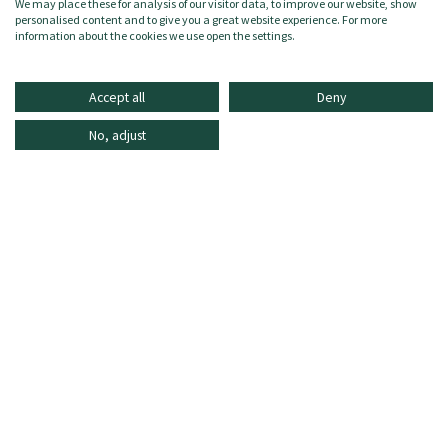
We may place these for analysis of our visitor data, to improve our website, show
Größe:
S
personalised content and to give you a great website experience. For more
Zielgruppe:
Herren/Uomo
information about the cookies we use open the settings.
Accept all
Deny
No, adjust
INFORMATIONEN
ONLINE SHOPPING
HÄUFIG GESTELLTE FRAGEN
KUNDENDIENST