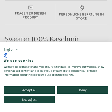
FRAGEN ZU DIESEM
PERSÖNLICHE BERATUNG IM
PRODUKT
STORE
Sweater 100% Kaschmir
English
PRODUKTINFORMATIONEN
We use cookies
Color:
NOUGAT MEL
We may place these for analysis of our visitor data, to improve our website, show
Größe:
XL
personalised content and to give you a great website experience. For more
Zielgruppe:
Herren/Uomo
information about the cookies we use open the settings.
Accept all
Deny
No, adjust