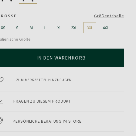
GRÖSSE
Größentabelle
XS
S
M
L
XL
2XL
3XL
4XL
talienische Größe
IN DEN WARENKORB
ZUM MERKZETTEL HINZUFÜGEN
FRAGEN ZU DIESEM PRODUKT
PERSÖNLICHE BERATUNG IM STORE