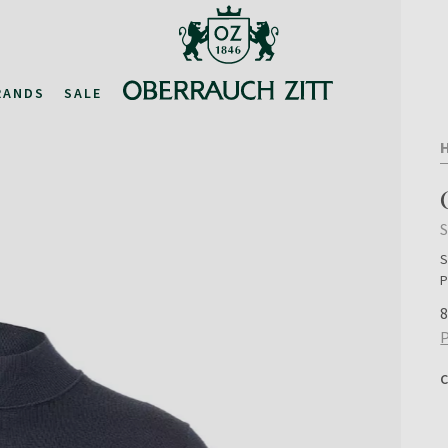
RANDS
SALE
S
P
8
P