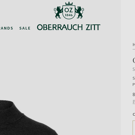
RANDS
SALE
S
P
8
P