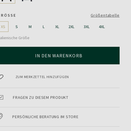
GRÖSSE
Größentabelle
XS
S
M
L
XL
2XL
3XL
4XL
talienische Größe
IN DEN WARENKORB
ZUM MERKZETTEL HINZUFÜGEN
FRAGEN ZU DIESEM PRODUKT
PERSÖNLICHE BERATUNG IM STORE