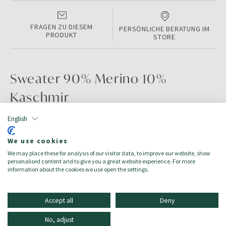
FRAGEN ZU DIESEM
PERSÖNLICHE BERATUNG IM
PRODUKT
STORE
Sweater 90% Merino 10%
Kaschmir
English
PRODUKTINFORMATIONEN
We use cookies
Color:
DARK NAVY
We may place these for analysis of our visitor data, to improve our website, show
Größe:
S
personalised content and to give you a great website experience. For more
Zielgruppe:
Herren/Uomo
information about the cookies we use open the settings.
Accept all
Deny
No, adjust