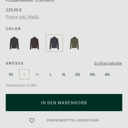
Produktnummer:
OZB-DANTE
219,00 €
Preise inkl. MwSt.
COLOR
GRÖSSE
Größentabelle
XS
S
M
L
XL
2XL
3XL
4XL
Italienische Größe
IN DEN WARENKORB
ZUM MERKZETTEL HINZUFÜGEN