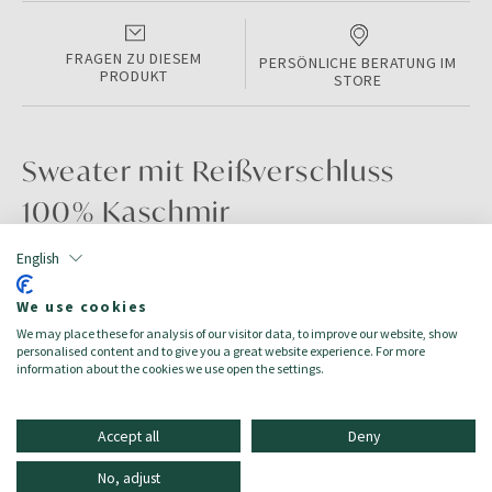
FRAGEN ZU DIESEM
PERSÖNLICHE BERATUNG IM
PRODUKT
STORE
Sweater mit Reißverschluss
100% Kaschmir
English
PRODUKTINFORMATIONEN
We use cookies
Color:
DARK NAVY
We may place these for analysis of our visitor data, to improve our website, show
Größe:
4XL
personalised content and to give you a great website experience. For more
Zielgruppe:
Herren/Uomo
information about the cookies we use open the settings.
Accept all
Deny
No, adjust