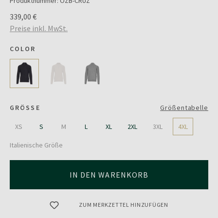
Produktnummer:
OZB-CRUZ
339,00 €
Preise inkl. MwSt.
COLOR
GRÖSSE
Größentabelle
XS
S
M
L
XL
2XL
3XL
4XL
Italienische Größe
IN DEN WARENKORB
ZUM MERKZETTEL HINZUFÜGEN