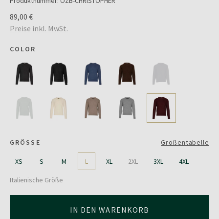
Produktnummer:
OZB-CHRISTOPHER
89,00 €
Preise inkl. MwSt.
COLOR
GRÖSSE
Größentabelle
XS
S
M
L
XL
2XL
3XL
4XL
Italienische Größe
IN DEN WARENKORB