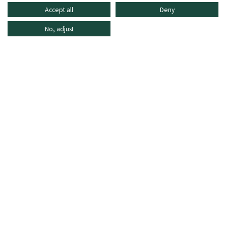
Accept all
Deny
No, adjust
INFORMATIONEN
ONLINE SHOPPING
HÄUFIG GESTELLTE FRAGEN
KUNDENDIENST
MO - FR: 8:30–16:30 Uhr,
shop@oberrauch-zitt.com
Oder über unser
Kontaktformular
.