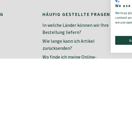
We use
We may plac
NG
HÄUFIG GESTELLTE FRAGEN
K
content and
we use open
In welche Länder können wir Ihre
Ko
Bestellung liefern?
Ne
A
Wie lange kann ich Artikel
zurücksenden?
Wo finde ich meine Online-
Rechnung?
Wie finde ich meine richtige Größe?
Zahlungsarten im Online-Shop
Wie organisiere ich meine
Rücksendung?
AG | USt-IdNr.: 00120620216