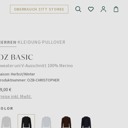
OBERRAUCH ZITT STORES
HERREN
KLEIDUNG
PULLOVER
OZ BASIC
weater uni V-Ausschnitt 100% Merino
aison:
Herbst/Winter
roduktnummer:
OZB-CHRISTOPHER
9,00 €
reise inkl. MwSt.
COLOR