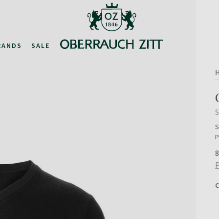
RANDS
SALE
S
S
P
8
P