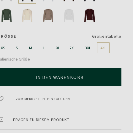
GRÖSSE
Größentabelle
XS
S
M
L
XL
2XL
3XL
4XL
talienische Größe
IN DEN WARENKORB
ZUM MERKZETTEL HINZUFÜGEN
FRAGEN ZU DIESEM PRODUKT