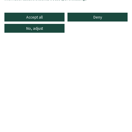
Accept all
Deny
No, adjust
INFORMATIONEN
ONLINE SHOPPING
HÄUFIG GESTELLTE FRAGEN
KUNDENDIENST
MO - FR: 8:30–16:30 Uhr,
shop@oberrauch-zitt.com