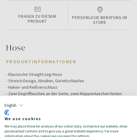
FRAGEN ZU DIESEM
PERSÖNLICHE BERATUNG IM
PRODUKT
STORE
Hose
PRODUKTINFORMATIONEN
- Klassische Straight-Leg-Hose
- Stretch-Design, Abnäher, Gürtelschlaufen
- Haken- und Reißverschluss
- Zwei Eingrifftaschen an der Seite, zwei Klappentaschen hinten
English
Color:
grey
Größe:
46
We use cookies
Hauptmaterial:
Wolle
We may place these for analysis of our visitor data, to improve our website, show
Zielgruppe:
Herren/Uomo
personalised content and to give you a great website experience. For more
Zusammensetzung:
Schurwolle 95%, Elastan 5%
information about the cookies we use open the settings.