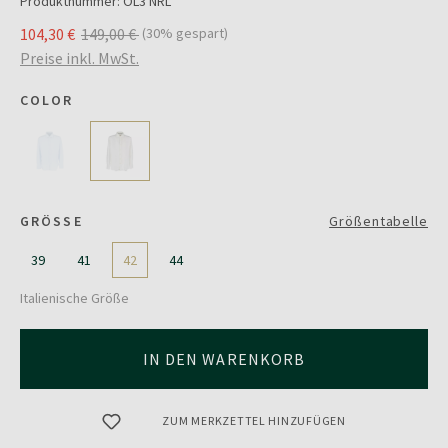
Produktnummer:
OL3 NRL
104,30 €
149,00 €
(30% gespart)
Preise inkl. MwSt.
COLOR
GRÖSSE
Größentabelle
39
41
42
44
Italienische Größe
IN DEN WARENKORB
ZUM MERKZETTEL HINZUFÜGEN