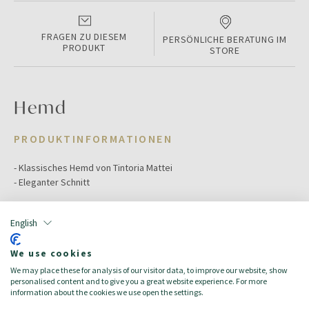
FRAGEN ZU DIESEM
PERSÖNLICHE BERATUNG IM
PRODUKT
STORE
Hemd
PRODUKTINFORMATIONEN
- Klassisches Hemd von Tintoria Mattei
- Eleganter Schnitt
Color:
White
English
Größe:
42
Hauptmaterial:
Baumwolle
We use cookies
Zielgruppe:
Herren/Uomo
We may place these for analysis of our visitor data, to improve our website, show
made_in:
Italy
personalised content and to give you a great website experience. For more
Zusammensetzung:
100 % Baumwolle
information about the cookies we use open the settings.