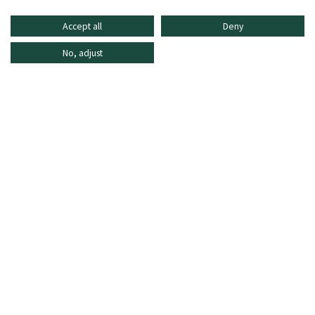
Accept all
Deny
No, adjust
INFORMATIONEN
ONLINE SHOPPING
HÄUFIG GESTELLTE FRAGEN
KUNDENDIENST
MO - FR: 8:30–16:30 Uhr,
shop@oberrauch-zitt.com