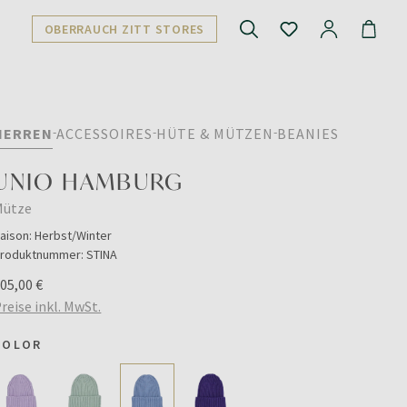
OBERRAUCH ZITT STORES
HERREN
ACCESSOIRES
HÜTE & MÜTZEN
BEANIES
UNIO HAMBURG
Mütze
aison:
Herbst/Winter
roduktnummer:
STINA
05,00 €
reise inkl. MwSt.
COLOR