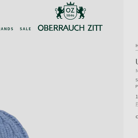
RANDS
SALE
S
P
1
P