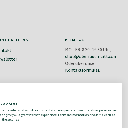
UNDENDIENST
KONTAKT
MO - FR: 8:30–16:30 Uhr,
ntakt
shop@oberrauch-zitt.com
wsletter
Oder über unser
Kontaktformular
.
 cookies
e these for analysis of our visitor data, to improve our website, show personalised
 to give you a great website experience. For more information about the cookies
 the settings.