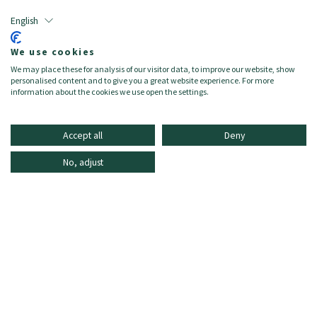
Chocolate Brown ist das neue Schwarz
English
04.08.2026
We use cookies
MEHR LESEN
We may place these for analysis of our visitor data, to improve our website, show
personalised content and to give you a great website experience. For more
information about the cookies we use open the settings.
Accept all
Deny
No, adjust
INFORMATIONEN
ONLINE SHOPPING