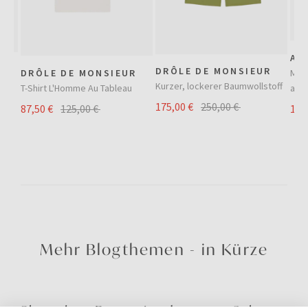
AU
DRÔLE DE MONSIEUR
Med
DRÔLE DE MONSIEUR
Kurzer, lockerer Baumwollstoff
aus
T-Shirt L'Homme Au Tableau
175,00 €
250,00 €
129
87,50 €
125,00 €
Mehr Blogthemen - in Kürze