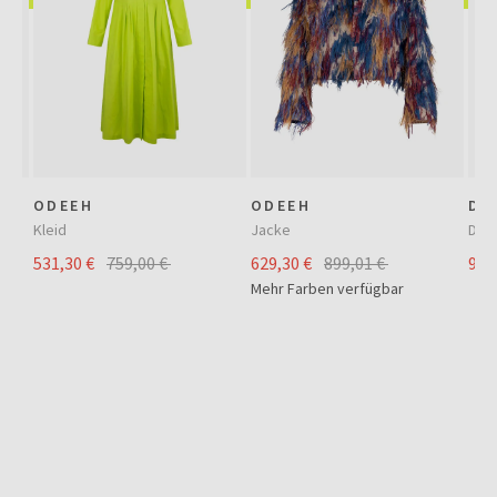
ODEEH
ODEEH
DR
Kleid
Jacke
Diri
531,30 €
759,00 €
629,30 €
899,01 €
941
Mehr Farben verfügbar