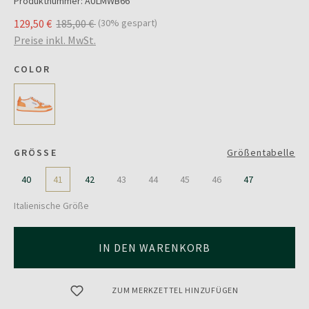
Produktnummer:
AULMWB66
129,50 €
185,00 €
(30% gespart)
Preise inkl. MwSt.
COLOR
GRÖSSE
Größentabelle
40
41
42
43
44
45
46
47
Italienische Größe
IN DEN WARENKORB
ZUM MERKZETTEL HINZUFÜGEN