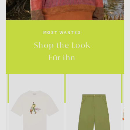
MOST WANTED
Shop the Look
Für ihn
SALE
SALE