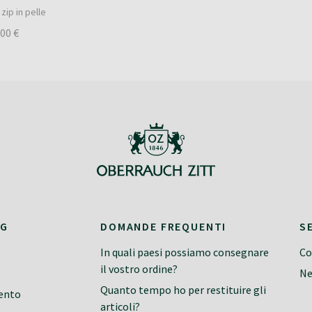
zip in pelle
,00 €
NG
DOMANDE FREQUENTI
S
In quali paesi possiamo consegnare
Co
il vostro ordine?
Ne
Quanto tempo ho per restituire gli
ento
articoli?