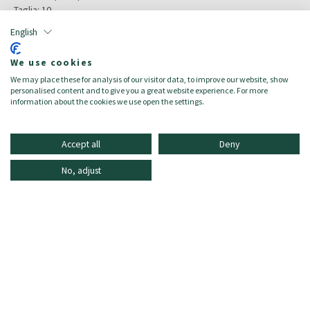
Taglia:
10
Target:
Damen/Donna
English
Composizione:
- Pelle scamosciata 100%
We use cookies
- Gambale in neoprene
We may place these for analysis of our visitor data, to improve our website, show
- Fodera: Lana rigenerata 60%, Lyocell TENCEL™ 40%
personalised content and to give you a great website experience. For more
information about the cookies we use open the settings.
Accept all
Deny
No, adjust
INFORMAZIONE
ONLINE SHOPPING
DOMANDE FREQUENTI