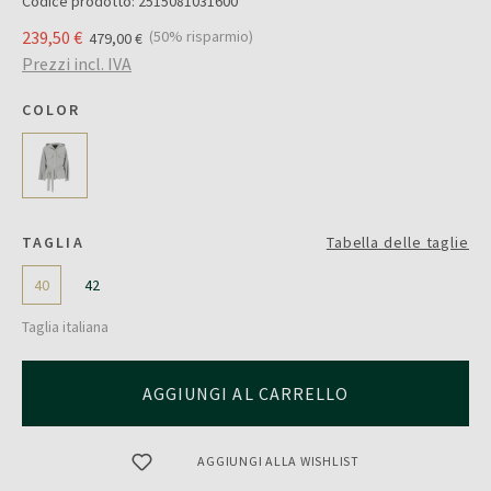
Codice prodotto:
2515081031600
239,50 €
(50% risparmio)
479,00 €
Prezzi incl. IVA
COLOR
TAGLIA
Tabella delle taglie
40
42
Taglia italiana
AGGIUNGI AL CARRELLO
AGGIUNGI ALLA WISHLIST