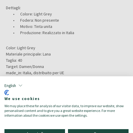
Dettagli:
•
Colore: Light Grey
•
Fodera: Non presente
•
Motivo: Tinta unita
•
Produzione: Realizzato in Italia
Color:
Light Grey
Materiale principale:
Lana
Taglia:
40
Target:
Damen/Donna
made_in:
Italia, distribuito per UE
Composizione:
Tessuto:
English
90% Lana Vergine
We use cookies
10% Poliammide
We may place these for analysis of our visitor data, to improve our website, show
personalised content and to give you a great website experience. For more
information about the cookies we use open the settings.