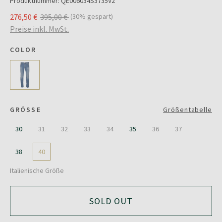
Produktnummer:
QE006034S3735V2
276,50 €
395,00 €
(30% gespart)
Preise inkl. MwSt.
COLOR
GRÖSSE
Größentabelle
30
31
32
33
34
35
36
37
38
40
Italienische Größe
SOLD OUT