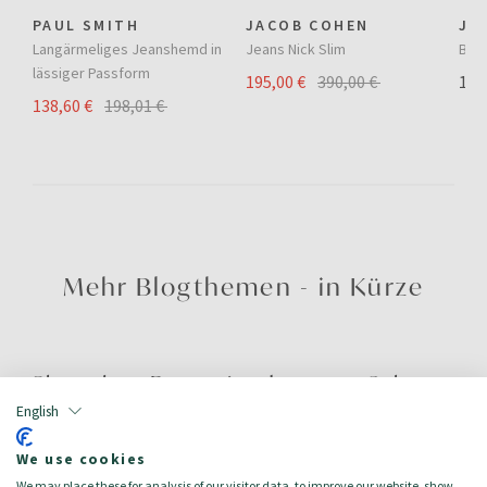
PAUL SMITH
JACOB COHEN
JA
n
Langärmeliges Jeanshemd in
Jeans Nick Slim
Bas
lässiger Passform
195,00 €
390,00 €
138
138,60 €
198,01 €
Mehr Blogthemen - in Kürze
Chocolate Brown ist das neue Schwarz
English
04.08.2026
We use cookies
MEHR LESEN
We may place these for analysis of our visitor data, to improve our website, show