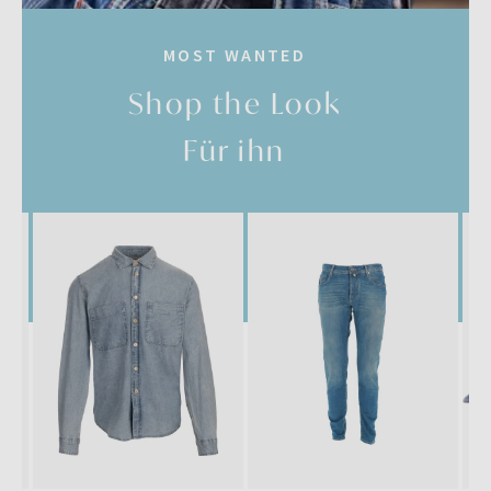
MOST WANTED
Shop the Look
Für ihn
SALE
SALE