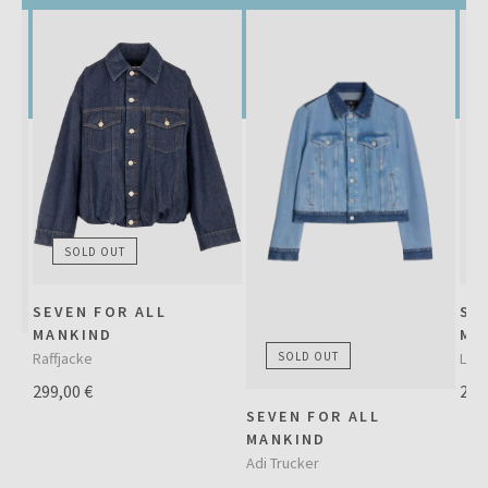
SOLD OUT
SEVEN FOR ALL
SE
MANKIND
MA
Raffjacke
SOLD OUT
Low 
299,00 €
240
SEVEN FOR ALL
MANKIND
Adi Trucker