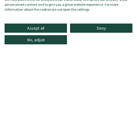
personalised content and to give you a great website experience. For more
information about the cookies we use open the settings.
Accept all
Deny
No, adjust
INFORMATIONEN
ONLINE SHOPPING
HÄUFIG GESTELLTE FRAGEN
KUNDENDIENST