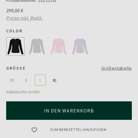
Produktnummer:
232/11101
299,00 €
Preise inkl. MwSt.
COLOR
GRÖSSE
Größentabelle
XS
S
L
XL
Italienische Größe
IN DEN WARENKORB
ZUM MERKZETTEL HINZUFÜGEN