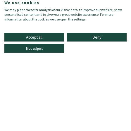
Zielgruppe:
Damen/Donna
We use cookies
Zusammensetzung:
We may place these for analysis of our visitor data, to improve our website, show
100% Kaschmir
personalised content and to give you a great website experience. For more
information about the cookies we use open the settings.
Accept all
Deny
No, adjust
INFORMATIONEN
ONLINE SHOPPING
HÄUFIG GESTELLTE FRAGEN
KUNDENDIENST