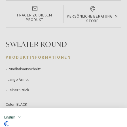
FRAGEN ZU DIESEM
PERSÖNLICHE BERATUNG IM
PRODUKT
STORE
SWEATER ROUND
PRODUKTINFORMATIONEN
- Rundhalsausschnitt
- Lange Ärmel
- Feiner Strick
Color:
BLACK
Farbe:
schwarz
Größe:
L
English
Hauptmaterial:
Kaschmir