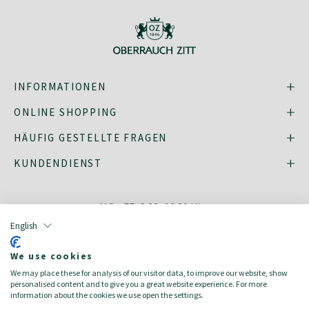
INFORMATIONEN
ONLINE SHOPPING
HÄUFIG GESTELLTE FRAGEN
KUNDENDIENST
MO - FR: 8:30–16:30 Uhr,
shop@oberrauch-zitt.com
English
Oder über unser
Kontaktformular
.
We use cookies
We may place these for analysis of our visitor data, to improve our website, show
personalised content and to give you a great website experience. For more
information about the cookies we use open the settings.
english
italiano