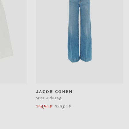
JACOB COHEN
5PKT Wide Leg
194,50 €
389,00 €