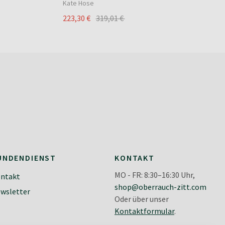
Kate Hose
223,30 €
319,01 €
UNDENDIENST
KONTAKT
MO - FR: 8:30–16:30 Uhr,
ntakt
shop@oberrauch-zitt.com
wsletter
Oder über unser
Kontaktformular
.