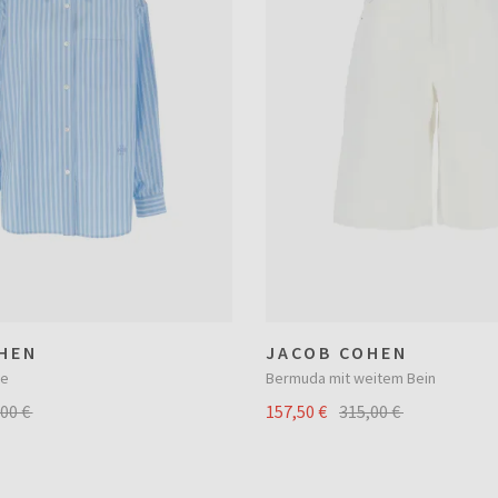
HEN
JACOB COHEN
he
Bermuda mit weitem Bein
,00 €
157,50 €
315,00 €