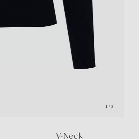
1
/
3
V-Neck