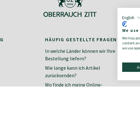
English
We use
We may plac
NG
HÄUFIG GESTELLTE FRAGEN
K
content and
we use open
In welche Länder können wir Ihre
Ko
Bestellung liefern?
Ne
A
Wie lange kann ich Artikel
zurücksenden?
Wo finde ich meine Online-
Rechnung?
Wie finde ich meine richtige Größe?
Zahlungsarten im Online-Shop
Wie organisiere ich meine
Rücksendung?