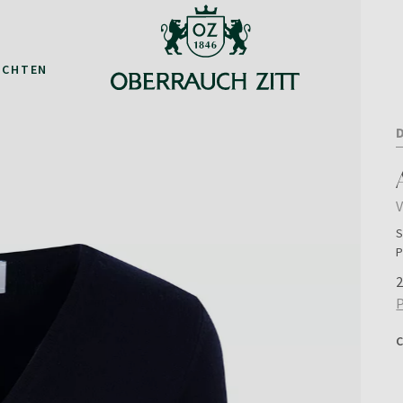
ACHTEN
S
P
2
P