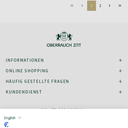
1
2
INFORMATIONEN
ONLINE SHOPPING
HÄUFIG GESTELLTE FRAGEN
KUNDENDIENST
MO - FR: 8:30–16:30 Uhr,
shop@oberrauch-zitt.com
English
Oder über unser
Kontaktformular
.