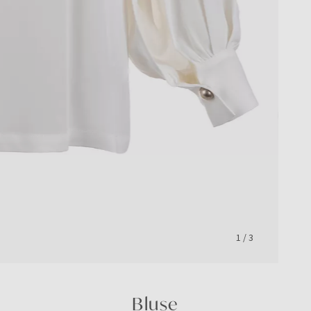
1
/
3
Bluse