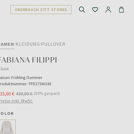
OBERRAUCH ZITT STORES
DAMEN
KLEIDUNG
PULLOVER
FABIANA FILIPPI
luse
aison:
Frühling/Sommer
roduktnummer:
TPD273W338
15,00 €
430,00 €
(50% gespart)
reise inkl. MwSt.
COLOR