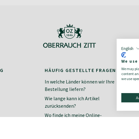
English
We use
We may plac
NG
HÄUFIG GESTELLTE FRAGEN
K
content and
we use open
In welche Länder können wir Ihre
Ko
Bestellung liefern?
Ne
A
Wie lange kann ich Artikel
zurücksenden?
Wo finde ich meine Online-
Rechnung?
Wie finde ich meine richtige Größe?