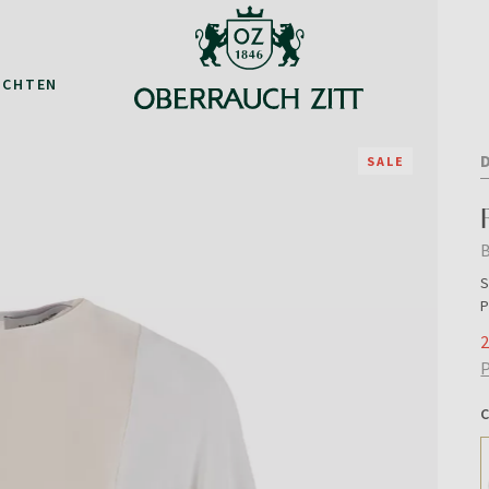
ACHTEN
SALE
B
S
P
2
P